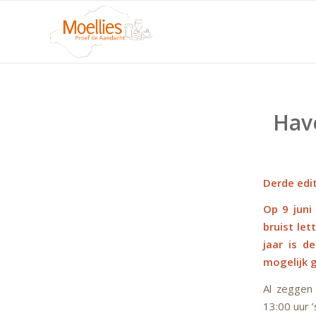
Have
Derde edi
Op 9 juni
bruist let
jaar is d
mogelijk g
Al zeggen
13:00 uur ’