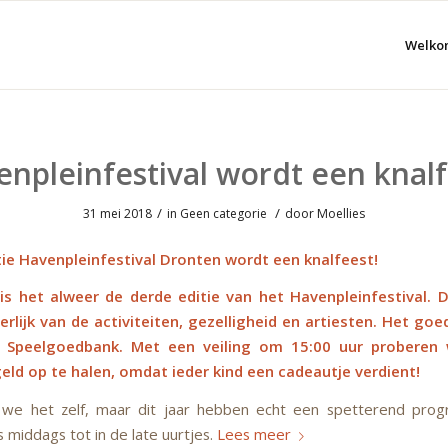
Welko
npleinfestival wordt een knal
/
/
31 mei 2018
in
Geen categorie
door
Moellies
tie Havenpleinfestival Dronten wordt een knalfeest!
 is het alweer de derde editie van het Havenpleinfestival. D
terlijk van de activiteiten, gezelligheid en artiesten. Het goe
e Speelgoedbank. Met een veiling om 15:00 uur proberen
eld op te halen, omdat ieder kind een cadeautje verdient!
 we het zelf, maar dit jaar hebben echt een spetterend pro
s middags tot in de late uurtjes.
Lees meer