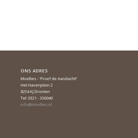
ONS ADRES
Moellies - 'Proef de Aandacht!'
Het Havenplein 2
8254 KJ Dronten
Tel: 0321 - 336040
info@moellies.nl