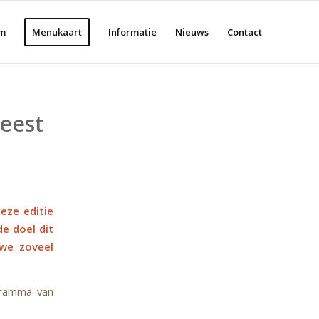
m
Menukaart
Informatie
Nieuws
Contact
feest
eze editie
de doel dit
 we zoveel
gramma van