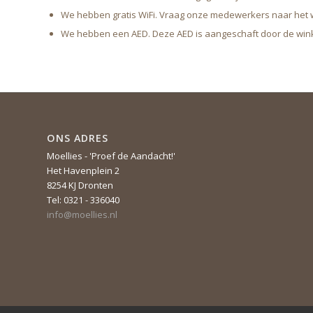
We hebben gratis WiFi. Vraag onze medewerkers naar het
We hebben een AED. Deze AED is aangeschaft door de winke
ONS ADRES
Moellies - 'Proef de Aandacht!'
Het Havenplein 2
8254 KJ Dronten
Tel: 0321 - 336040
info@moellies.nl