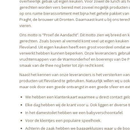
overheerlijk gebak uit eigen keuken. Voor zowel de lunch als h
gerechten worden vers bereid met zoveel mogelijk producten uit
op ons ruime bierassortiment met bijna het gehele pakket van
Praght, de brouwer uit Dronten. Daarnaast kunt u bij ons terech
vieren.
Ons motto is “Proef de Aandacht”. Dit motto zien wij breed en k
gerechten. Zoals boven al vermeld komt veel uit eigen keuken e
Flevoland. Uit eigen keuken heeft een groot voordeel omdat 
verwerkt hebben kunnen beperken. Onze leveranciers gebruiken
vruchtensappen van de Warmonderhof en boerenijs van De Pold
smaak van de thee nog beter tot zijn recht komt.
Naast het kennen van onze leveranciers is het versterken va
producten uit Flevoland te gebruiken. Natuurlijk willen wij u o
maar ook door een goede ontvangst in een goede sfeer en ext
We hebben een klantenkaart waarmee u direct contact geld 
Elke dag hebben wij de krant voor u. Ook liggen er diverse ti
In het damestoilet hebben we een babyverschoontafel.
Voor de kleintjes een populaire speelhoek.
Achterin de zaak hebben we bagagekluisjes waar u de bood