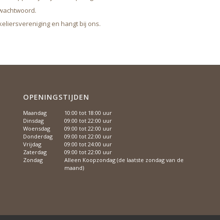
 wachtwoord.
liersvereniging en hangt bij ons.
OPENINGSTIJDEN
Maandag
10:00 tot 18:00 uur
Dinsdag
09:00 tot 22:00 uur
Woensdag
09:00 tot 22:00 uur
Donderdag
09:00 tot 22:00 uur
Vrijdag
09:00 tot 24:00 uur
Zaterdag
09:00 tot 22:00 uur
Zondag
Alleen Koopzondag (de laatste zondag van de
maand)