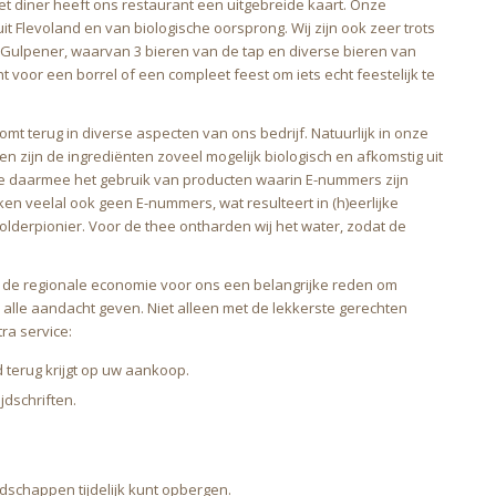
et diner heeft ons restaurant een uitgebreide kaart. Onze
 Flevoland en van biologische oorsprong. Wij zijn ook zeer trots
 Gulpener, waarvan 3 bieren van de tap en diverse bieren van
t voor een borrel of een compleet feest om iets echt feestelijk te
omt terug in diverse aspecten van ons bedrijf. Natuurlijk in onze
n zijn de ingrediënten zoveel mogelijk biologisch en afkomstig uit
we daarmee het gebruik van producten waarin E-nummers zijn
 veelal ook geen E-nummers, wat resulteert in (h)eerlijke
erpionier. Voor de thee ontharden wij het water, zodat de
n de regionale economie voor ons een belangrijke reden om
ok alle aandacht geven. Niet alleen met de lekkerste gerechten
ra service:
terug krijgt op uw aankoop.
jdschriften.
schappen tijdelijk kunt opbergen.