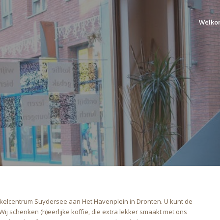
Welko
nkelcentrum Suydersee aan Het Havenplein in Dronten. U kunt de
 Wij schenken (h)eerlijke koffie, die extra lekker smaakt met ons