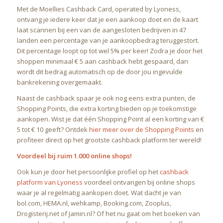
Met de Moellies Cashback Card, operated by Lyoness,
ontvang je iedere keer dat je een aankoop doet en de kaart
laat scannen bij een van de aangesloten bedrijven in 47
landen een percentage van je aankoopbedrag teruggestort.
Dit percentage loopt op tot wel 5% per keer! Zodra je door het
shoppen minimaal € 5 aan cashback hebt gespaard, dan
wordt dit bedrag automatisch op de door jou ingevulde
bankrekening overgemaakt.
Naast de cashback spaar je ook nog eens extra punten, de
Shopping Points, die extra korting bieden op je toekomstige
aankopen. Wist je dat één Shopping Point al een korting van €
5 tot € 10 geeft? Ontdek
hier meer over de Shopping Points
en
profiteer direct op het grootste cashback platform ter wereld!
Voordeel bij ruim 1.000 online shops!
Ook kun je door het persoonlijke profiel op het
cashback
platform van Lyoness
voordeel ontvangen bij online shops
waar je al regelmatig aankopen doet. Wat dacht je van
bol.com, HEMA.nl, wehkamp, Booking.com, Zooplus,
Drogisterij.net of Jamin.nl? Of het nu gaat om het boeken van