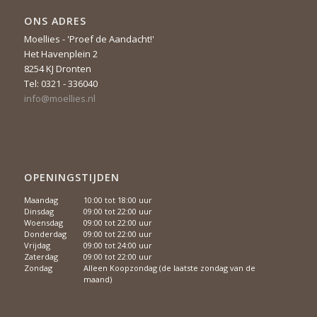
ONS ADRES
Moellies - 'Proef de Aandacht!'
Het Havenplein 2
8254 KJ Dronten
Tel: 0321 - 336040
info@moellies.nl
OPENINGSTIJDEN
Maandag
10:00 tot 18:00 uur
Dinsdag
09:00 tot 22:00 uur
Woensdag
09:00 tot 22:00 uur
Donderdag
09:00 tot 22:00 uur
Vrijdag
09:00 tot 24:00 uur
Zaterdag
09:00 tot 22:00 uur
Zondag
Alleen Koopzondag (de laatste zondag van de
maand)