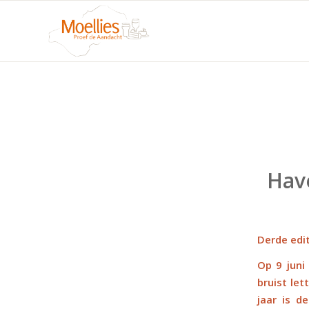
Have
Derde edi
Op 9 juni
bruist let
jaar is d