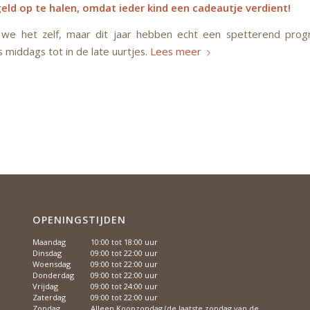
eld op te halen, omdat ieder kind een cadeautje verdient!
 we het zelf, maar dit jaar hebben echt een spetterend pro
s middags tot in de late uurtjes.
Lees meer
OPENINGSTIJDEN
Maandag
10:00 tot 18:00 uur
Dinsdag
09:00 tot 22:00 uur
Woensdag
09:00 tot 22:00 uur
Donderdag
09:00 tot 22:00 uur
Vrijdag
09:00 tot 24:00 uur
Zaterdag
09:00 tot 22:00 uur
Zondag
Alleen Koopzondag (de laatste zondag van de