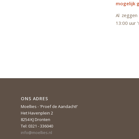
mogelijk g
Al zeggen
13:00 uur ’
ONS ADRES
Moellies - 'Proef de Aandacht!'
Het Havenplein 2
8254 KJ Dronten
Tel: 0321 - 336040
info@moellies.nl