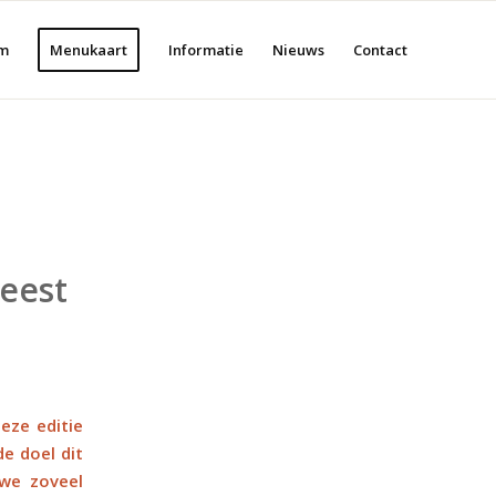
m
Menukaart
Informatie
Nieuws
Contact
feest
eze editie
de doel dit
 we zoveel