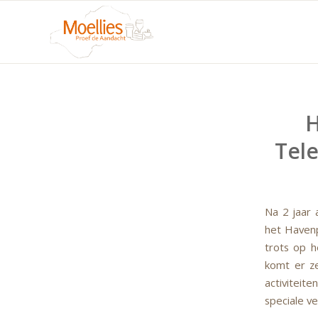
H
Tel
Na 2 jaar 
het Havenp
trots op h
komt er z
activiteit
speciale v