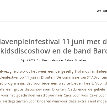
Welko
avenpleinfestival 11 juni met 
ekidsdiscoshow en de band Bar
/
/
6 juni 2022
in
Geen categorie
door
Moellies
afwezigheid wordt het weer een oergezellig Hollands familiefees
leinfestival op 11 juni in Dronten. De commissie van STADronten
et programma, dat voor iedereen wat te bieden heeft. Voor d
elfs een grote discoshow naar Dronten! Gedurende de gehele d
en voor het goede doel van dit jaar naar Cake voor Kids. Cake voor
erjaardagstaarten voor kinderen waarvoor deze extra`s niet mogelij