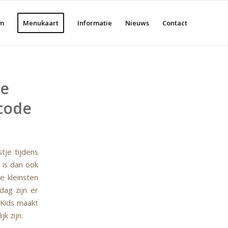
m
Menukaart
Informatie
Nieuws
Contact
de
code
tje tijdens
 is dan ook
e kleinsten
ag zijn er
 Kids maakt
k zijn.