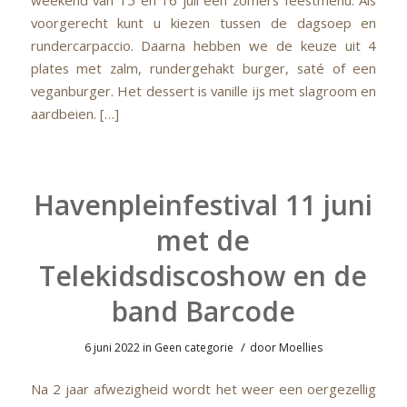
weekend van 15 en 16 juli een zomers feestmenu. Als
voorgerecht kunt u kiezen tussen de dagsoep en
rundercarpaccio. Daarna hebben we de keuze uit 4
plates met zalm, rundergehakt burger, saté of een
veganburger. Het dessert is vanille ijs met slagroom en
aardbeien. […]
Havenpleinfestival 11 juni
met de
Telekidsdiscoshow en de
band Barcode
/
6 juni 2022
in
Geen categorie
door
Moellies
Na 2 jaar afwezigheid wordt het weer een oergezellig