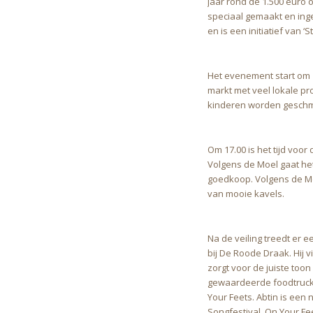
jaar rond de 1.500 euro o
speciaal gemaakt en ing
en is een initiatief van ‘St
Het evenement start om 1
markt met veel lokale pr
kinderen worden geschmi
Om 17.00 is het tijd voor
Volgens de Moel gaat het
goedkoop. Volgens de M
van mooie kavels.
Na de veiling treedt er 
bij De Roode Draak. Hij v
zorgt voor de juiste toon 
gewaardeerde foodtruck 
Your Feets. Abtin is een
Songfestival. On Your Fee